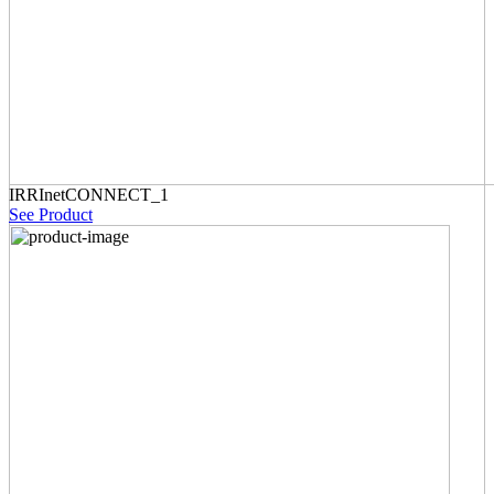
IRRInetCONNECT_1
See Product