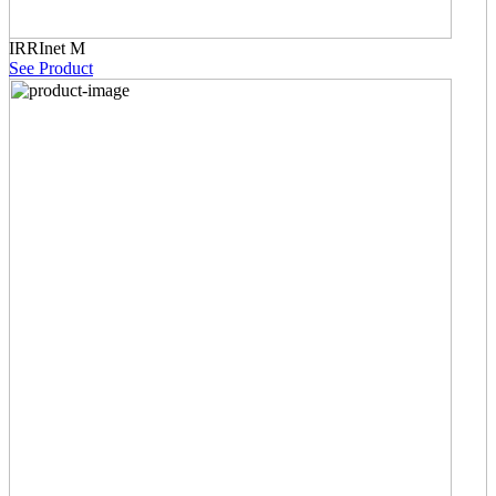
IRRInet M
See Product