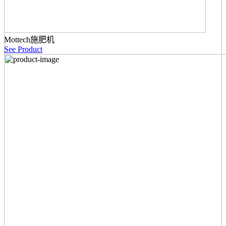
Mottech施肥机
See Product