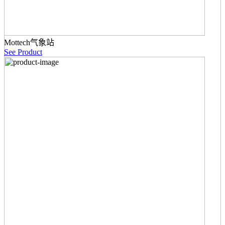
Mottech气象站
See Product