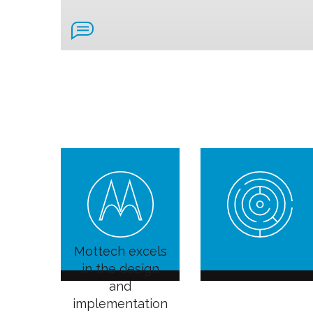
Mottech excels
in the design
and
implementation