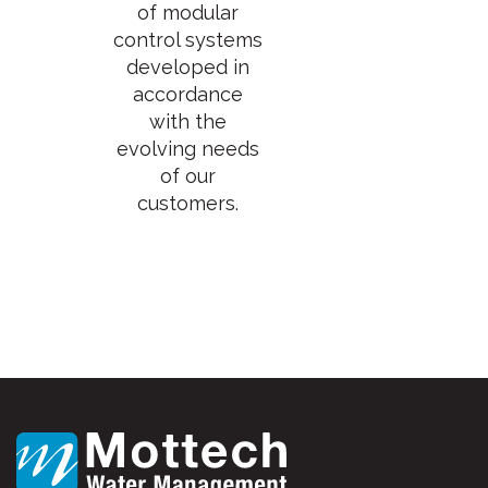
of modular
control systems
developed in
accordance
with the
evolving needs
of our
customers.
报错：
未找到这个表单